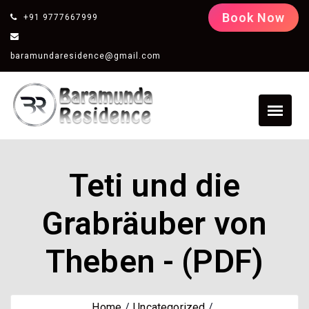
Book Now
+91 9777667999
baramundaresidence@gmail.com
Teti und die
Grabräuber von
Theben - (PDF)
Home
Uncategorized