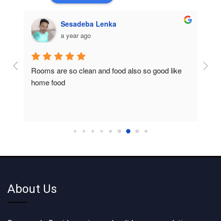
Sesadeba Lenka
a year ago
Rooms are so clean and food also so good like 
So c
home food
About Us