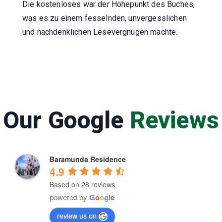
Die kostenloses war der Höhepunkt des Buches,
was es zu einem fesselnden, unvergesslichen
und nachdenklichen Lesevergnügen machte.
Our Google
Reviews
Baramunda Residence
4.9
Based on 28 reviews
powered by
G
o
o
g
l
e
review us on