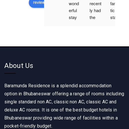
review us on
wond
recent
fantas
erful 
ly had 
tic 
stay 
the 
stay 
at 
pleas
at 
Bara
ure of 
Bara
mund
stayin
mund
a 
g at 
a 
Resid
BARA
reside
ence! 
MUN
nce ! 
About Us
The 
DA 
The 
room
RESI
room
s 
DEN
s 
Baramunda Residence is a splendid accommodation
were 
CE, 
were 
clean 
and I 
super 
option in Bhubaneswar offering a range of rooms including
and 
must 
clean 
single standard non AC, classic non AC, classic AC and
spaci
say, it 
, 
deluxe AC rooms. It is one of the best budget hotels in
ous, 
was 
comfo
Bhubaneswar providing wide range of facilities within a
and 
an 
rtable 
pocket-friendly budget.
the 
excep
and 