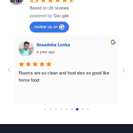
4.9
Based on 28 reviews
powered by
G
o
o
g
l
e
review us on
Sesadeba Lenka
a year ago
Rooms are so clean and food also so good like 
So c
home food