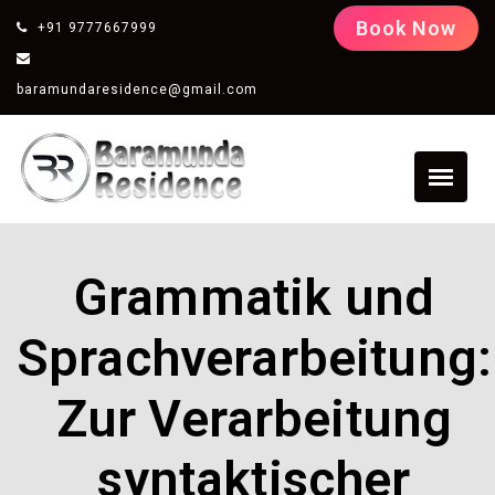
Book Now
+91 9777667999
baramundaresidence@gmail.com
Grammatik und
Sprachverarbeitung:
Zur Verarbeitung
syntaktischer