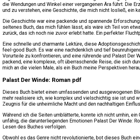
die Wendungen und Winkel einer vergangenen Ära führt. Die E
und zu verstehen, eine Geschichte, die mich nicht losließ, ein 
Die Geschichte war eine packende und spannende Erforschung de
seltenes Buch, das mich fühlen lässt, als wäre ich Teil von et
zurück, das ich noch nie zuvor erlebt hatte. Ein perfekter Fluc
Eine schnelle und charmante Lektüre, diese Adoptionsgeschichte 
feel-good Buch. Es war eine nachdenklich und tief beunruhige
Vorurteile zu konfrontieren, und eine rührende und Palast Der
packend, eine komplexe, oft überraschende Reise, die sich d
mich an die vielen Male, als ein Buch meine Perspektiven heraus
Palast Der Winde: Roman pdf
Dieses Buch bietet einen umfassenden und ausgewogenen Blick 
mehr realisiere ich, wie komplex und vielschichtig sie ist und 
Zeugnis für die unheimliche Macht und den nachhaltigen Einflu
Während ich die Seiten umblätterte, konnte ich nicht umhin, e
unfähig, die darunterliegenden Emotionen Palast Der Winde: Ro
Lesen des Buches verfolgen.
Obwohl es das Genre nicht revolutionierte, bot dieses Buch ei