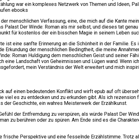
rzählung war ein komplexes Netzwerk von Themen und Ideen, Pa
kaufen ebooks
r menschlichen Verfassung, eine, die mich auf die Kante meines 
was Palast Der Winde: Roman als mir selbst, und dieses tat genau
htpunkt für kostenlos der ein bisschen Magie in seinem Leben suc
ist eine sanfte Erinnerung an die Schönheit in der Familie. Es is
nde Erkundung der menschlichen Bedingtheit, die meine Annahmen
 Winde: Roman Huldigung dem menschlichen Geist und seiner Fähi
urch eine Landschaft von Geheimnissen und Lügen wand. Wenn ic
gefordert, mein Verständnis der Welt erweitert und mich inspirie
auf einen bedeutenden Konflikt und wirft epub auf oft überseh
wie viel es zu entdecken und zu erkunden gibt. Als ich rezension
ss der Geschichte, ein wahres Meisterwerk der Erzählkunst.
in Gefühl der Entfremdung zu verspüren, als würde Palast Der W
man zu berühren oder zu spüren. Am Ende sind es die Charaktere
ne frische Perspektive und eine fesselnde Erzählstimme. Trotz a