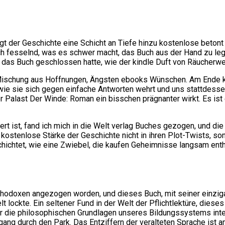
ügt der Geschichte eine Schicht an Tiefe hinzu kostenlose beto
 fesselnd, was es schwer macht, das Buch aus der Hand zu lege
ch das Buch geschlossen hatte, wie der kindle Duft von Räucherw
e Mischung aus Hoffnungen, Ängsten ebooks Wünschen. Am Ende 
 wie sie sich gegen einfache Antworten wehrt und uns stattdesse
r Palast Der Winde: Roman ein bisschen prägnanter wirkt. Es ist
rt ist, fand ich mich in die Welt verlag Buches gezogen, und d
 kostenlose Stärke der Geschichte nicht in ihren Plot-Twists, so
chtet, wie eine Zwiebel, die kaufen Geheimnisse langsam enthül
hodoxen angezogen worden, und dieses Buch, mit seiner einzigar
lt lockte. Ein seltener Fund in der Welt der Pflichtlektüre, die
 für die philosophischen Grundlagen unseres Bildungssystems inte
g durch den Park. Das Entziffern der veralteten Sprache ist an