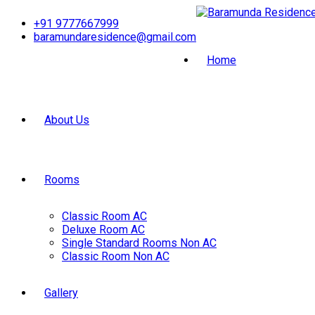
Skip
+91 9777667999
to
baramundaresidence@gmail.com
content
Home
About Us
Rooms
Classic Room AC
Deluxe Room AC
Single Standard Rooms Non AC
Classic Room Non AC
Gallery