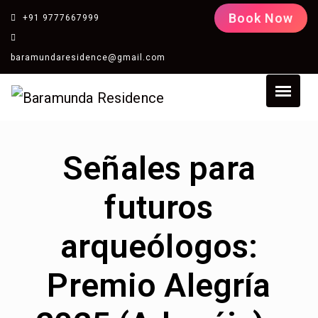
Book Now
+91 9777667999
baramundaresidence@gmail.com
Señales para
futuros
arqueólogos:
Premio Alegría