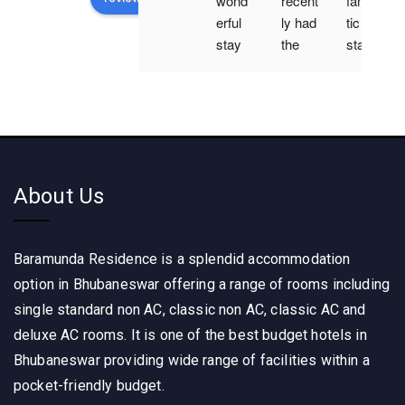
wond
recent
fantas
erful 
ly had 
tic 
stay 
the 
stay 
at 
pleas
at 
Bara
ure of 
Bara
mund
stayin
mund
a 
g at 
a 
Resid
BARA
reside
ence! 
MUN
nce ! 
About Us
The 
DA 
The 
room
RESI
room
s 
DEN
s 
Baramunda Residence is a splendid accommodation
were 
CE, 
were 
clean 
and I 
super 
option in Bhubaneswar offering a range of rooms including
and 
must 
clean 
single standard non AC, classic non AC, classic AC and
spaci
say, it 
, 
deluxe AC rooms. It is one of the best budget hotels in
ous, 
was 
comfo
Bhubaneswar providing wide range of facilities within a
and 
an 
rtable 
pocket-friendly budget.
the 
excep
and 