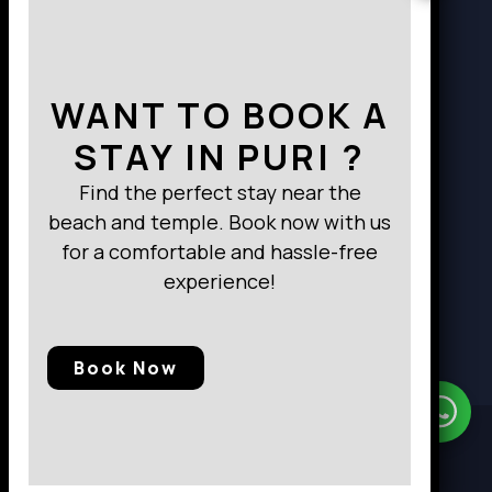
Way to Destination
WANT TO BOOK A
STAY IN PURI ?
Find the perfect stay near the
beach and temple. Book now with us
for a comfortable and hassle-free
experience!
Book Now
Need Help?
Chat with us
© 2025, Baramunda Residence
|| All Rights Reserved.