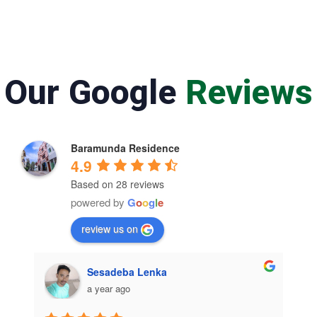
Our Google
Reviews
Baramunda Residence
4.9
Based on 28 reviews
powered by
G
o
o
g
l
e
review us on
Sesadeba Lenka
a year ago