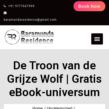
Book Now
+91 9777667999
baramundaresidence@gmail.com
De Troon van de
Grijze Wolf | Gratis
eBook-universum
Home
Uncategorized