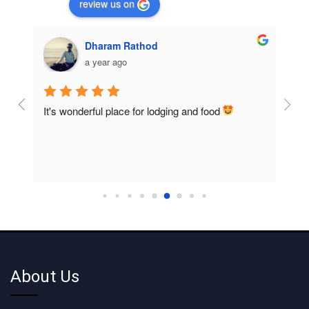
review us on
Dharam Rathod
a year ago
It's wonderful place for lodging and food 
Room
home
About Us