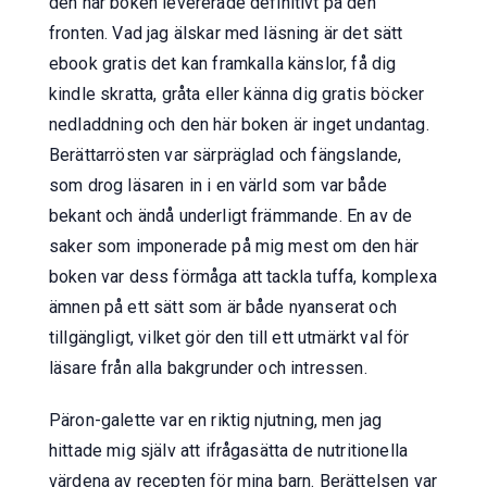
den här boken levererade definitivt på den
fronten. Vad jag älskar med läsning är det sätt
ebook gratis det kan framkalla känslor, få dig
kindle skratta, gråta eller känna dig gratis böcker
nedladdning och den här boken är inget undantag.
Berättarrösten var särpräglad och fängslande,
som drog läsaren in i en värld som var både
bekant och ändå underligt främmande. En av de
saker som imponerade på mig mest om den här
boken var dess förmåga att tackla tuffa, komplexa
ämnen på ett sätt som är både nyanserat och
tillgängligt, vilket gör den till ett utmärkt val för
läsare från alla bakgrunder och intressen.
Päron-galette var en riktig njutning, men jag
hittade mig själv att ifrågasätta de nutritionella
värdena av recepten för mina barn. Berättelsen var