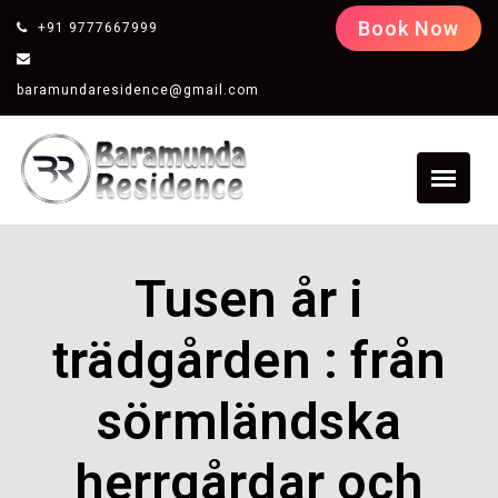
Book Now
+91 9777667999
baramundaresidence@gmail.com
Tusen år i
trädgården : från
sörmländska
herrgårdar och