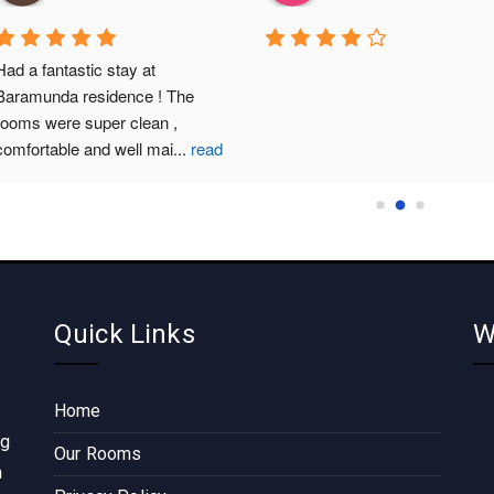
Had a fantastic stay at 
Baramunda residence ! The 
rooms were super clean , 
comfortable and well mai
...
read
more
Quick Links
W
Home
ng
Our Rooms
n