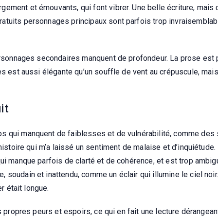
ment et émouvants, qui font vibrer. Une belle écriture, mais q
atuits personnages principaux sont parfois trop invraisembla
personnages secondaires manquent de profondeur. La prose est 
res est aussi élégante qu’un souffle de vent au crépuscule, ma
it
s qui manquent de faiblesses et de vulnérabilité, comme des s
histoire qui m’a laissé un sentiment de malaise et d’inquiétude. 
qui manque parfois de clarté et de cohérence, et est trop ambig
oudain et inattendu, comme un éclair qui illumine le ciel noir. 
er était longue.
s propres peurs et espoirs, ce qui en fait une lecture dérangeante