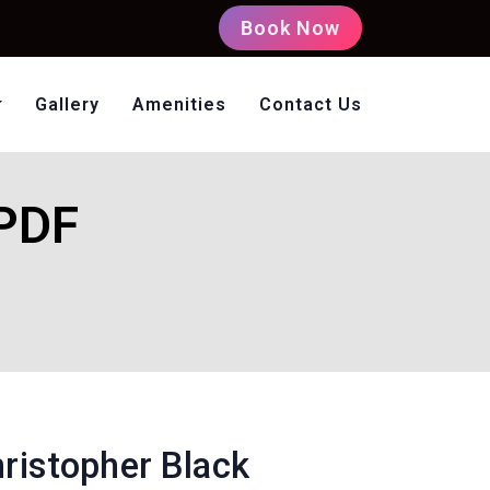
Book Now
Gallery
Amenities
Contact Us
oms Non AC
 PDF
hristopher Black