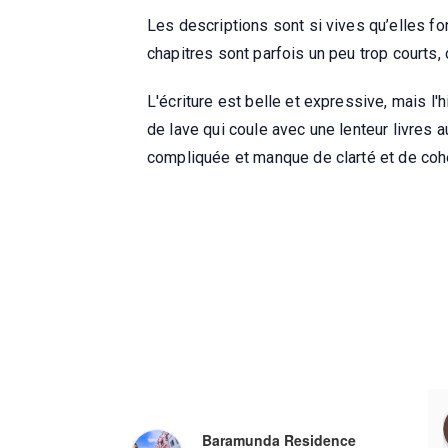
Les descriptions sont si vives qu’elles fon
chapitres sont parfois un peu trop courts, 
L'écriture est belle et expressive, mais l
de lave qui coule avec une lenteur livres 
compliquée et manque de clarté et de co
Prasenjit Das
Amateur Kickboxing Association, Odisha
Baramunda Residence
a year ago
a year ago