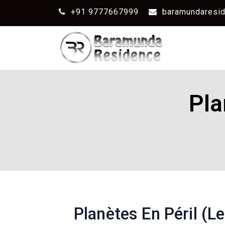
+91 9777667999
baramundaresi
Pla
Planètes En Péril (L