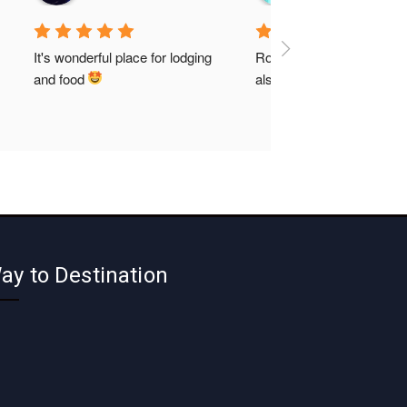
It's wonderful place for lodging 
Rooms are so clean and f
and food 
also so good like home f
ay to Destination