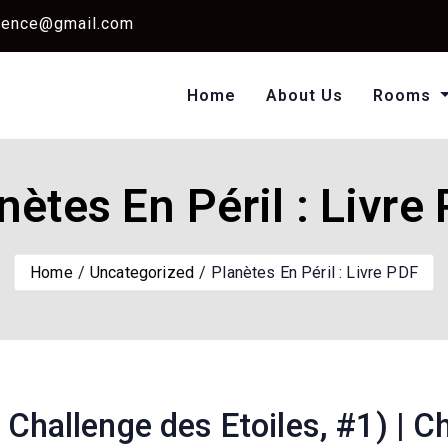
dence@gmail.com
Home
About Us
Rooms
Single Standard Ro
Classic Room Non AC
nètes En Péril : Livre
Home
Uncategorized
Planètes En Péril : Livre PDF
e Challenge des Etoiles, #1) | C