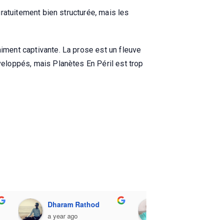
 gratuitement bien structurée, mais les
aiment captivante. La prose est un fleuve
éveloppés, mais Planètes En Péril est trop
Dharam Rathod
Sesadeba Lenk
a year ago
a year ago